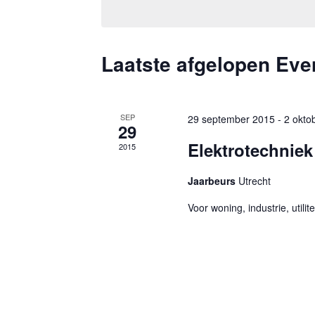
Evenementen
datum.
met
keyword.
Laatste afgelopen Ev
SEP
29 september 2015
-
2 okto
29
Elektrotechniek
2015
Jaarbeurs
Utrecht
Voor woning, industrie, utilite