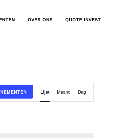
ENTEN
OVER ONS
QUOTE INVEST
Evenement
ENEMENTEN
Lijst
Maand
Dag
weergaven
navigatie