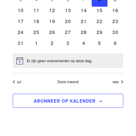
Evenementen
evenementen
evenementen
evenementen
evenementen
evenementen
evenementen
eveneme
0
0
0
0
0
0
0
10
11
12
13
14
15
16
evenementen
evenementen
evenementen
evenementen
evenementen
evenementen
evenemen
0
0
0
0
0
0
0
17
18
19
20
21
22
23
evenementen
evenementen
evenementen
evenementen
evenementen
evenementen
evenemen
0
0
0
0
0
0
0
24
25
26
27
28
29
30
evenementen
evenementen
evenementen
evenementen
evenementen
evenementen
evenemen
0
0
0
0
0
0
0
31
1
2
3
4
5
6
evenementen
evenementen
evenementen
evenementen
evenementen
evenementen
eveneme
Er zijn geen evenementen op deze dag.
Bericht
jul
Deze maand
sep
ABONNEER OP KALENDER