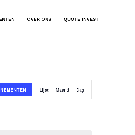
ENTEN
OVER ONS
QUOTE INVEST
Evenement
ENEMENTEN
Lijst
Maand
Dag
weergaven
navigatie