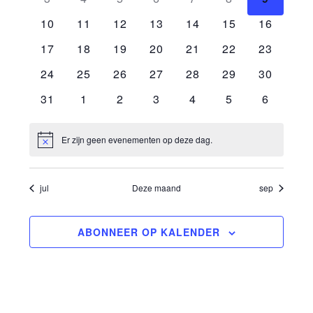
Evenementen
evenementen
evenementen
evenementen
evenementen
evenementen
evenementen
eveneme
0
0
0
0
0
0
0
10
11
12
13
14
15
16
evenementen
evenementen
evenementen
evenementen
evenementen
evenementen
evenemen
0
0
0
0
0
0
0
17
18
19
20
21
22
23
evenementen
evenementen
evenementen
evenementen
evenementen
evenementen
evenemen
0
0
0
0
0
0
0
24
25
26
27
28
29
30
evenementen
evenementen
evenementen
evenementen
evenementen
evenementen
evenemen
0
0
0
0
0
0
0
31
1
2
3
4
5
6
evenementen
evenementen
evenementen
evenementen
evenementen
evenementen
eveneme
Er zijn geen evenementen op deze dag.
Bericht
jul
Deze maand
sep
ABONNEER OP KALENDER